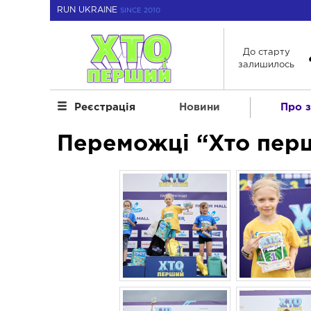
RUN UKRAINE
SINCE 2010
До старту
залишилось
Новини
Про з
Реєстрація
Переможці “Хто перш