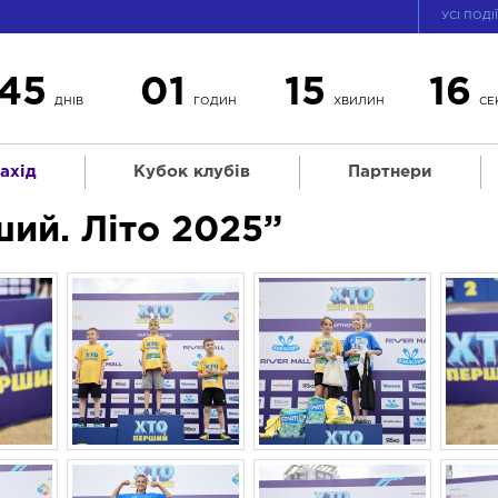
УСІ ПОДІ
45
01
15
15
ДНІВ
ГОДИН
ХВИЛИН
СЕ
ахід
Кубок клубів
Партнери
ий. Літо 2025”